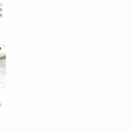
り
合
色
事
！