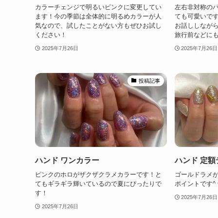
カラーチェンジで明るいピンクに変更してい
左右非対称の
ます！今の季節は全体的に明るめカラーが人
ても可愛いで
気なので、試したことがない方もぜひお試し
お話ししなが
ください！
旅行前などに
2025年7月26日
2025年7月26日
投稿記事
ハンド ワンカラー
ハンド 定額
ピンクのホロがザクザクラメカラーです！と
ゴールドラメ
てもギラギラ輝いているので夏にぴったりで
ポイントです^ 
す！
2025年7月26日
2025年7月26日