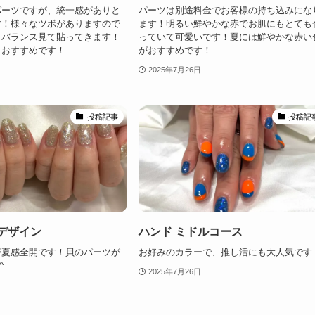
パーツですが、統一感がありと
パーツは別途料金でお客様の持ち込みにな
す！様々なツボがありますので
ます！明るい鮮やかな赤でお肌にもとても
らバランス見て貼ってきます！
っていて可愛いです！夏には鮮やかな赤い
もおすすめです！
がおすすめです！
2025年7月26日
投稿記事
投稿記
デザイン
ハンド ミドルコース
が夏感全開です！貝のパーツが
お好みのカラーで、推し活にも大人気です
^
2025年7月26日