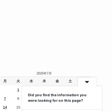
2025年7月
月
火
水
木
金
土
日
1
2
3
4
5
6
Did you find the information you
7
8
9
10
11
12
13
were looking for on this page?
14
15
16
17
18
19
20