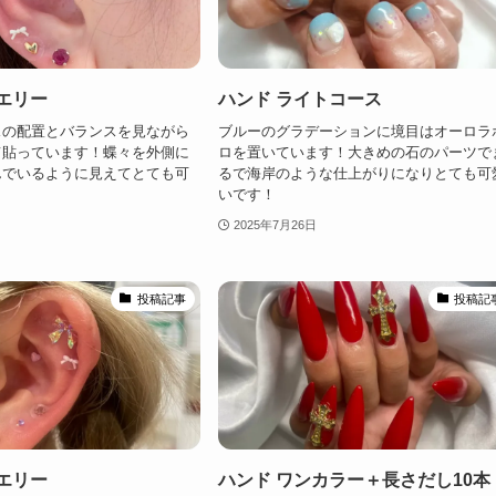
エリー
ハンド ライトコース
スの配置とバランスを見ながら
ブルーのグラデーションに境目はオーロラ
て貼っています！蝶々を外側に
ロを置いています！大きめの石のパーツで
んでいるように見えてとても可
るで海岸のような仕上がりになりとても可
！
いです！
2025年7月26日
投稿記事
投稿記
エリー
ハンド ワンカラー＋長さだし10本