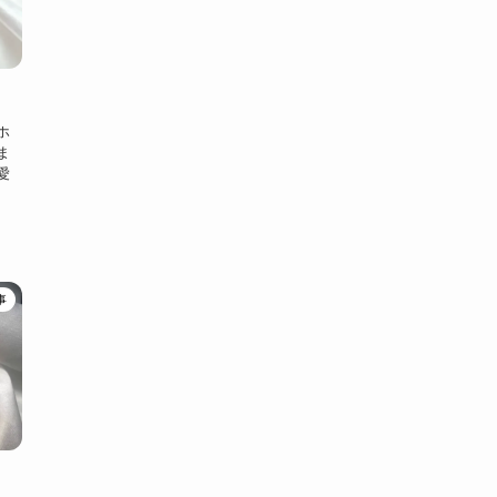
ホ
ま
愛
事