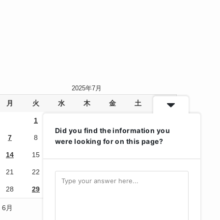
2025年7月
月
火
水
木
金
土
日
1
2
3
4
5
6
Did you find the information you
7
8
9
10
11
12
13
were looking for on this page?
14
15
16
17
18
19
20
21
22
23
24
25
26
27
28
29
30
31
« 6月
8月 »