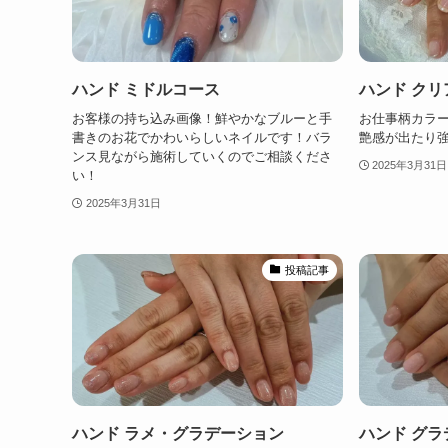
ハンド ミドルコース
ハンド クリ
お客様の持ち込み画像！鮮やかなブルーと手
お仕事柄カラ
書きのお花でかわいらしいネイルです！バラ
艶感が出たり
ンス見ながら施術していくのでご相談くださ
2025年3月31日
い！
2025年3月31日
投稿記事
ハンド ラメ・グラデーション
ハンド グ