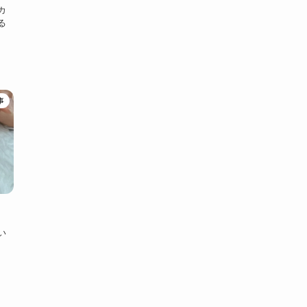
カ
る
事
い