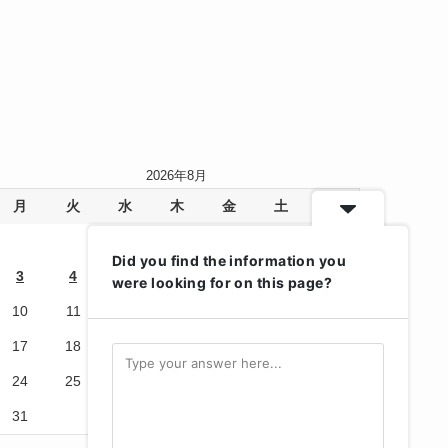
2026年8月
月
火
水
木
金
土
日
1
2
Did you find the information you
3
4
5
6
7
8
9
were looking for on this page?
10
11
12
13
14
15
16
17
18
19
20
21
22
23
24
25
26
27
28
29
30
31