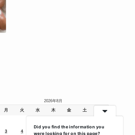
2026年8月
月
火
水
木
金
土
日
1
2
Did you find the information you
3
4
5
6
7
8
9
were looking for on this page?